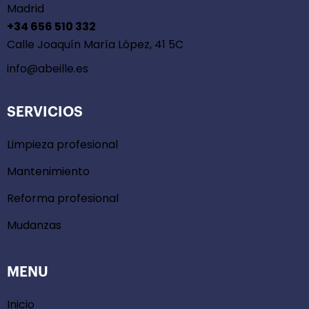
Madrid
+34 656 510 332
Calle Joaquín María López, 41 5C
info@abeille.es
SERVICIOS
Limpieza profesional
Mantenimiento
Reforma profesional
Mudanzas
MENU
Inicio